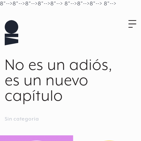
8"-->
8"-->
8"-->
8"-->
8"-->
8"-->
8"-->
8"-->
8"-->
Ir al contenido
No es un adiós,
es un nuevo
capítulo
Sin categoría