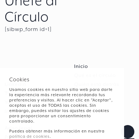
Únete al
Círculo
[sibwp_form id=1]
Inicio
Qué es el círculo
Cookies
Linkedin
Quién está detrás
Usamos cookies en nuestro sitio web para darte
Twitter
Libros
la experiencia más relevante recordando tus
preferencias y visitas. Al hacer clic en "Aceptar",
Youtube
Contacto
aceptas el uso de TODAS las cookies. Sin
Instagram
Blog
embargo, puedes visitar los ajustes de cookies
para proporcionar un consentimiento
controlado.
Aviso legal
Puedes obtener más información en nuestra
Privacidad
política de cookies
.