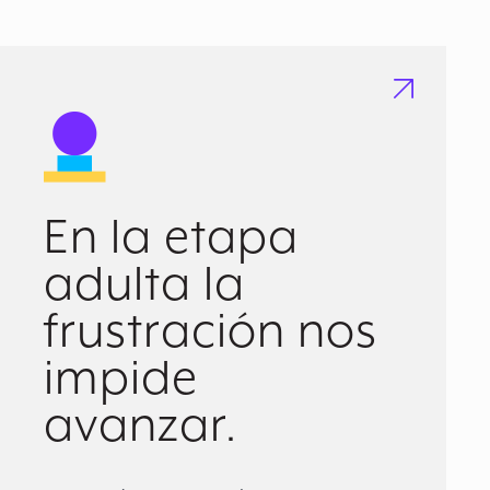
En la etapa
adulta la
frustración nos
impide
avanzar.