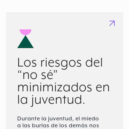
Los riesgos del
“no sé”
minimizados en
la juventud.
Durante la juventud, el miedo
a las burlas de los demás nos