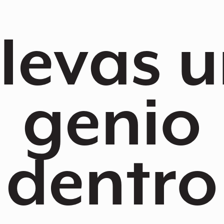
levas 
genio
dentro