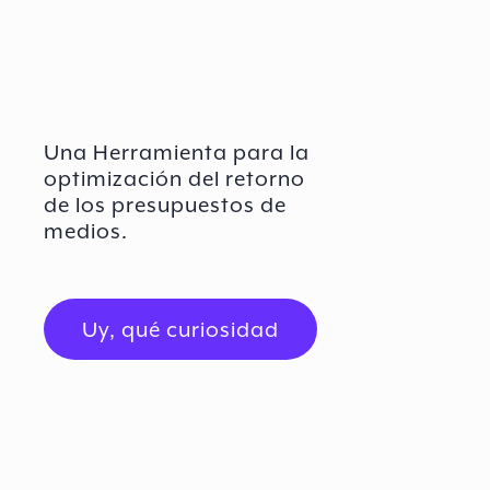
Una Herramienta para la
optimización del retorno
de los presupuestos de
medios.
Uy, qué curiosidad