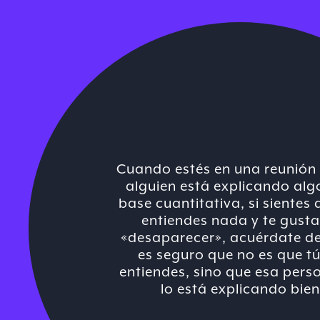
Cuando estés en una reunión
alguien está explicando alg
base cuantitativa, si sientes
entiendes nada y te gusta
«desaparecer», acuérdate de
es seguro que no es que t
entiendes, sino que esa pers
lo está explicando bien